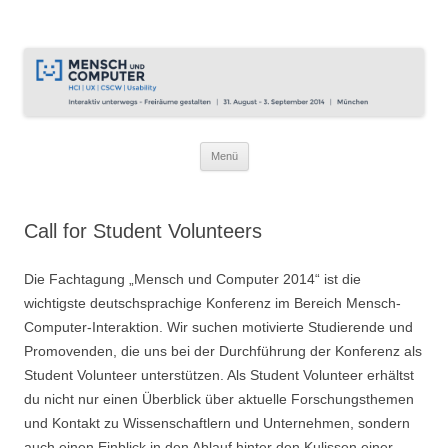
Interaktiv unterwegs – Tagung
31.8.2014 – 3.9.2014 in München
Mensch und Computer 2014
Zum
Menü
Inhalt
springen
Call for Student Volunteers
Die Fachtagung „Mensch und Computer 2014“ ist die
wichtigste deutschsprachige Konferenz im Bereich Mensch-
Computer-Interaktion. Wir suchen motivierte Studierende und
Promovenden, die uns bei der Durchführung der Konferenz als
Student Volunteer unterstützen. Als Student Volunteer erhältst
du nicht nur einen Überblick über aktuelle Forschungsthemen
und Kontakt zu Wissenschaftlern und Unternehmen, sondern
auch einen Einblick in den Ablauf hinter den Kulissen einer