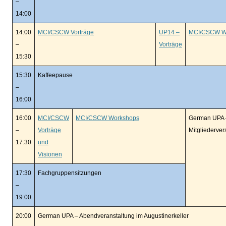
–
14:00
14:00
MCI/CSCW Vorträge
UP14 –
MCI/CSCW W
–
Vorträge
15:30
15:30
Kaffeepause
–
16:00
16:00
MCI/CSCW
MCI/CSCW Workshops
German UPA 
–
Vorträge
Mitgliederve
17:30
und
Visionen
17:30
Fachgruppensitzungen
–
19:00
20:00
German UPA – Abendveranstaltung im Augustinerkeller