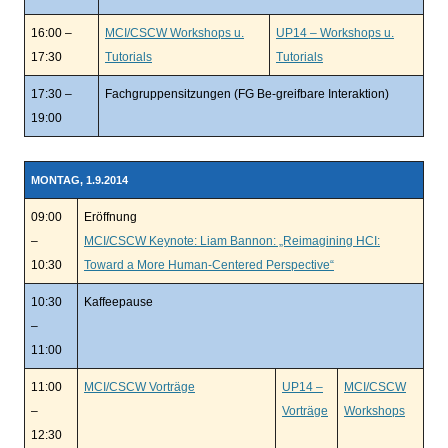
16:00 –
MCI/CSCW Workshops u.
UP14 – Workshops u.
17:30
Tutorials
Tutorials
17:30 –
Fachgruppensitzungen (FG Be-greifbare Interaktion)
19:00
MONTAG, 1.9.2014
09:00
Eröffnung
–
MCI/CSCW Keynote: Liam Bannon: „Reimagining HCI:
10:30
Toward a More Human-Centered Perspective“
10:30
Kaffeepause
–
11:00
11:00
MCI/CSCW Vorträge
UP14 –
MCI/CSCW
–
Vorträge
Workshops
12:30