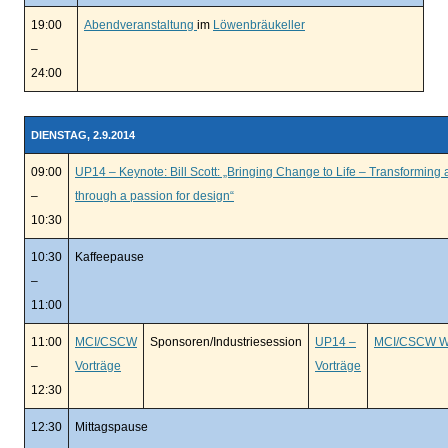
19:00
Abendveranstaltung
im
Löwenbräukeller
–
24:00
DIENSTAG, 2.9.2014
09:00
UP14 – Keynote: Bill Scott: „Bringing Change to Life – Transforming a
–
through a passion for design“
10:30
10:30
Kaffeepause
–
11:00
11:00
MCI/CSCW
Sponsoren/Industriesession
UP14 –
MCI/CSCW W
–
Vorträge
Vorträge
12:30
12:30
Mittagspause