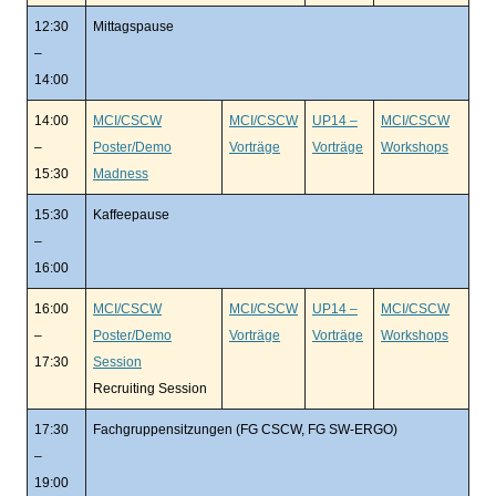
12:30
Mittagspause
–
14:00
14:00
MCI/CSCW
MCI/CSCW
UP14 –
MCI/CSCW
–
Poster/Demo
Vorträge
Vorträge
Workshops
15:30
Madness
15:30
Kaffeepause
–
16:00
16:00
MCI/CSCW
MCI/CSCW
UP14 –
MCI/CSCW
–
Poster/Demo
Vorträge
Vorträge
Workshops
17:30
Session
Recruiting Session
17:30
Fachgruppensitzungen (FG CSCW, FG SW-ERGO)
–
19:00